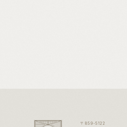
〒859-5122