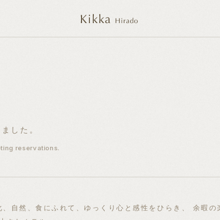
s
しました。
ing reservations.
化、⾃然、⾷にふれて、ゆっくり⼼と感性をひらき、 余暇の