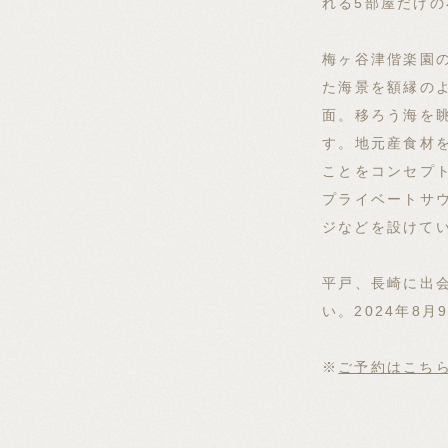
れる5部屋だけ
梅ヶ谷津偕楽園
た海景を額縁の
面。移ろう海を
す。地元産食材
ことをコンセプ
プライベートサ
ジなどを設けて
平戸、長崎に出
い。2024年8
※
ご予約はこち