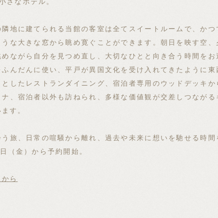
の小さなホテル。
の隣地に建てられる当館の客室は全てスイートルームで、かつ
ような大きな窓から眺め寛ぐことができます。朝日を映す空、
眺めながら自分を見つめ直し、大切なひとと向き合う時間をお
をふんだんに使い、平戸が異国文化を受け入れてきたように東
トとしたレストランダイニング、宿泊者専用のウッドデッキか
ウナ、宿泊者以外も訪ねられ、多様な価値観が交差しつながる
います。
会う旅、日常の喧騒から離れ、過去や未来に想いを馳せる時間
月9日（金）から予約開始。
らから